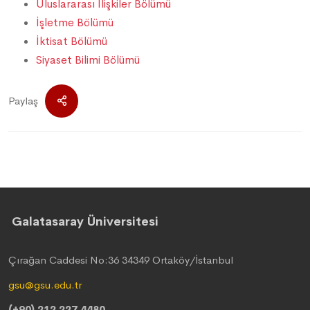
Uluslararası İlişkiler Bölümü
İşletme Bölümü
İktisat Bölümü
Siyaset Bilimi Bölümü
Paylaş
Galatasaray Üniversitesi
Çırağan Caddesi No:36 34349 Ortaköy/İstanbul
gsu@gsu.edu.tr
(+90) 212 227 4480