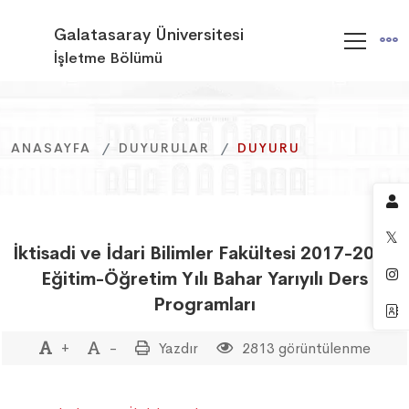
Galatasaray Üniversitesi
İşletme Bölümü
ANASAYFA
ANASAYFA
ANASAYFA
DUYURULAR
DUYURULAR
DUYURULAR
DUYURU
DUYURU
DUYURU
İktisadi ve İdari Bilimler Fakültesi 2017-2018
Eğitim-Öğretim Yılı Bahar Yarıyılı Ders
Programları
+
-
Yazdır
2813 görüntülenme