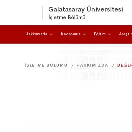
Galatasaray Üniversitesi
İşletme Bölümü
Hakkımızda
Kadromuz
Eğitim
Araştı
İŞLETME BÖLÜMÜ
İŞLETME BÖLÜMÜ
İŞLETME BÖLÜMÜ
HAKKIMIZDA
HAKKIMIZDA
HAKKIMIZDA
DEĞE
DEĞE
DEĞE