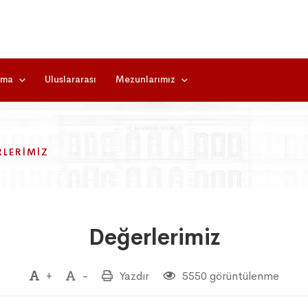
rma
Uluslararası
Mezunlarımız
RLERIMIZ
RLERIMIZ
RLERIMIZ
Değerlerimiz
+
-
Yazdır
5550 görüntülenme