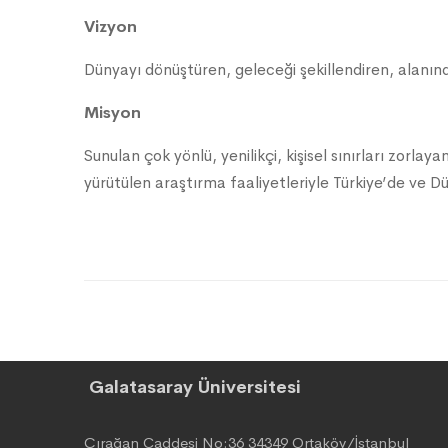
Vizyon
Dünyayı dönüştüren, geleceği şekillendiren, alanında
Misyon
Sunulan çok yönlü, yenilikçi, kişisel sınırları zorlaya
yürütülen araştırma faaliyetleriyle Türkiye’de ve 
Galatasaray Üniversitesi
Çırağan Caddesi No:36 34349 Ortaköy/İstanbul