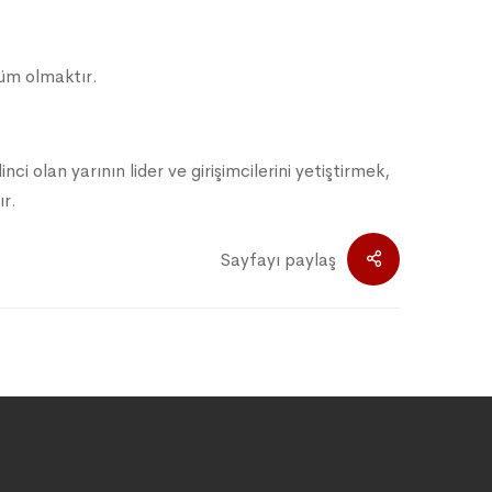
lüm olmaktır.
nci olan yarının lider ve girişimcilerini yetiştirmek,
ır.
Sayfayı paylaş