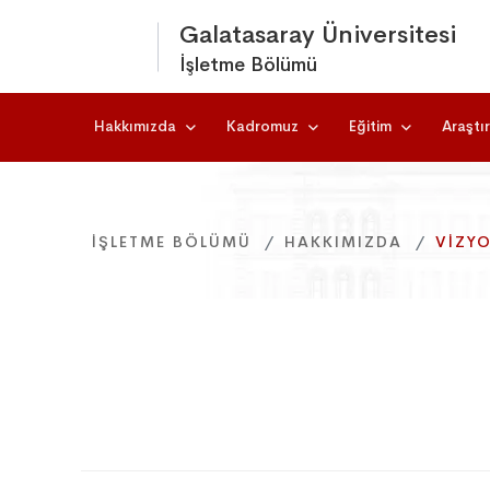
Galatasaray Üniversitesi
İşletme Bölümü
Hakkımızda
Kadromuz
Eğitim
Araştı
İŞLETME BÖLÜMÜ
İŞLETME BÖLÜMÜ
İŞLETME BÖLÜMÜ
HAKKIMIZDA
HAKKIMIZDA
HAKKIMIZDA
VIZY
VIZY
VIZY