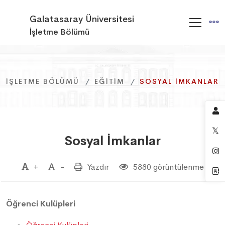
Galatasaray Üniversitesi
İşletme Bölümü
İŞLETME BÖLÜMÜ
İŞLETME BÖLÜMÜ
İŞLETME BÖLÜMÜ
EĞITIM
EĞITIM
EĞITIM
SOSYAL İMKANLAR
SOSYAL İMKANLAR
SOSYAL İMKANLAR
Sosyal İmkanlar
+
-
Yazdır
5880 görüntülenme
Öğrenci Kulüpleri