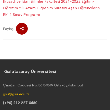
İktisadi ve İdari Bilimler Fakültesi 2021-2022 Eğitim-
Öğretim Yılı Azami Öğrenim Süresini Aşan Öğrencilerin
EK-1 Sınav Programı
Paylaş
Galatasaray Üniversitesi
Çırağan Caddesi No:36 34349 Ortaköy/İstanbul
gsu@gsu.edu.tr
(+90) 212 227 4480