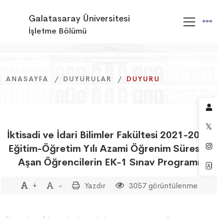
Galatasaray Üniversitesi
İşletme Bölümü
ANASAYFA
ANASAYFA
ANASAYFA
DUYURULAR
DUYURULAR
DUYURULAR
DUYURU
DUYURU
DUYURU
İktisadi ve İdari Bilimler Fakültesi 2021-2022
Eğitim-Öğretim Yılı Azami Öğrenim Süresini
Aşan Öğrencilerin EK-1 Sınav Programı
+
-
Yazdır
3057 görüntülenme