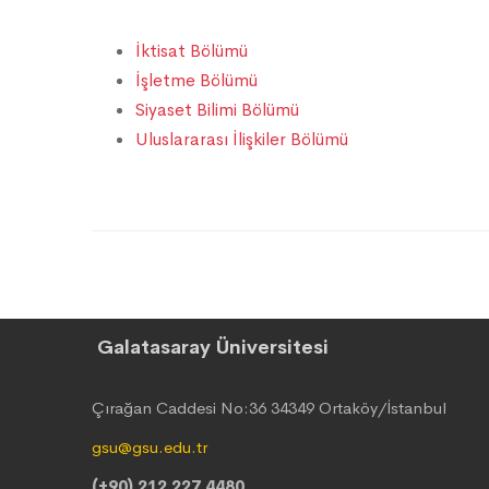
İktisat Bölümü
İşletme Bölümü
Siyaset Bilimi Bölümü
Uluslararası İlişkiler Bölümü
Galatasaray Üniversitesi
Çırağan Caddesi No:36 34349 Ortaköy/İstanbul
gsu@gsu.edu.tr
(+90) 212 227 4480