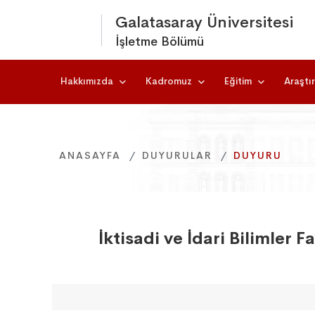
Galatasaray Üniversitesi
İşletme Bölümü
Hakkımızda
Kadromuz
Eğitim
Araştı
ANASAYFA
ANASAYFA
ANASAYFA
DUYURULAR
DUYURULAR
DUYURULAR
DUYURU
DUYURU
DUYURU
İktisadi ve İdari Bilimler 