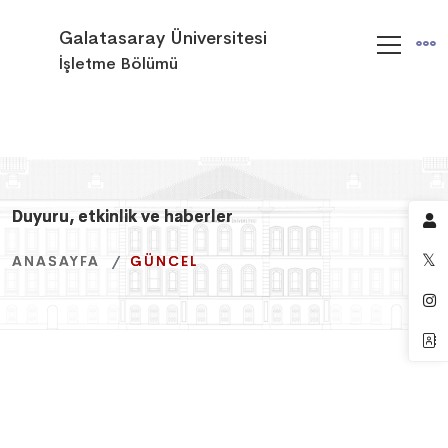
Galatasaray Üniversitesi
İşletme Bölümü
Duyuru, etkinlik ve haberler
Duyuru, etkinlik ve haberler
Duyuru, etkinlik ve haberler
ANASAYFA
ANASAYFA
ANASAYFA
GÜNCEL
GÜNCEL
GÜNCEL