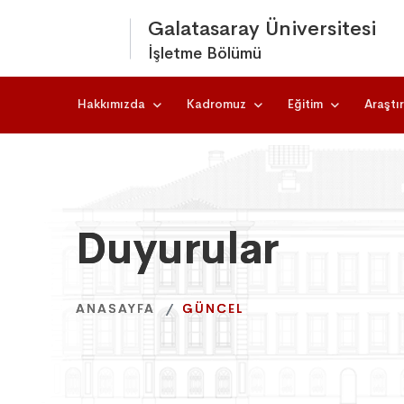
Galatasaray Üniversitesi
İşletme Bölümü
Hakkımızda
Kadromuz
Eğitim
Araştı
Duyurular
Duyurular
Duyurular
ANASAYFA
ANASAYFA
ANASAYFA
GÜNCEL
GÜNCEL
GÜNCEL