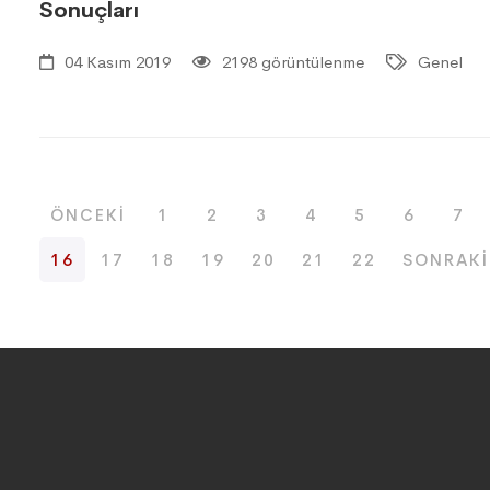
Sonuçları
04 Kasım 2019
2198 görüntülenme
Genel
ÖNCEKI
1
2
3
4
5
6
7
16
17
18
19
20
21
22
SONRAKI