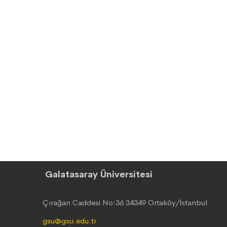
Galatasaray Üniversitesi
Çırağan Caddesi No:36 34349 Ortaköy/İstanbul
gsu@gsu.edu.tr